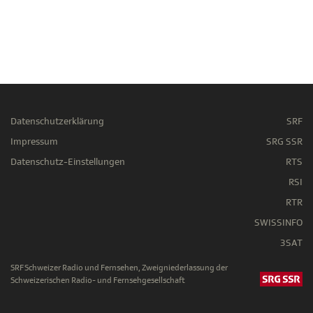
Datenschutzerklärung
SRF
Impressum
SRG SSR
Datenschutz-Einstellungen
RTS
RSI
RTR
SWISSINFO
3SAT
SRF Schweizer Radio und Fernsehen, Zweigniederlassung der
Schweizerischen Radio- und Fernsehgesellschaft