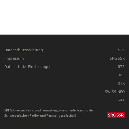
Datenschutzerklärung
SRF
Impressum
SRG SSR
Datenschutz-Einstellungen
RTS
RSI
RTR
SWISSINFO
3SAT
SRF Schweizer Radio und Fernsehen, Zweigniederlassung der
Schweizerischen Radio- und Fernsehgesellschaft