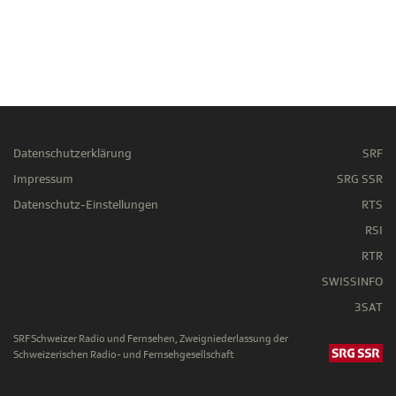
Datenschutzerklärung
SRF
Impressum
SRG SSR
Datenschutz-Einstellungen
RTS
RSI
RTR
SWISSINFO
3SAT
SRF Schweizer Radio und Fernsehen, Zweigniederlassung der
Schweizerischen Radio- und Fernsehgesellschaft