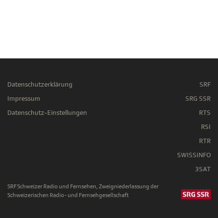
Datenschutzerklärung
SRF
Impressum
SRG SSR
Datenschutz-Einstellungen
RTS
RSI
RTR
SWISSINFO
3SAT
SRF Schweizer Radio und Fernsehen, Zweigniederlassung der
Schweizerischen Radio- und Fernsehgesellschaft