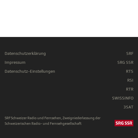
Datenschutzerklärung
SRF
Impressum
SRG SSR
Datenschutz-Einstellungen
RTS
RSI
RTR
SWISSINFO
3SAT
SRF Schweizer Radio und Fernsehen, Zweigniederlassung der
Schweizerischen Radio- und Fernsehgesellschaft