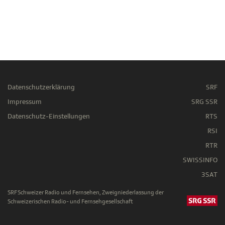
Datenschutzerklärung
SRF
Impressum
SRG SSR
Datenschutz-Einstellungen
RTS
RSI
RTR
SWISSINFO
3SAT
SRF Schweizer Radio und Fernsehen, Zweigniederlassung der
Schweizerischen Radio- und Fernsehgesellschaft