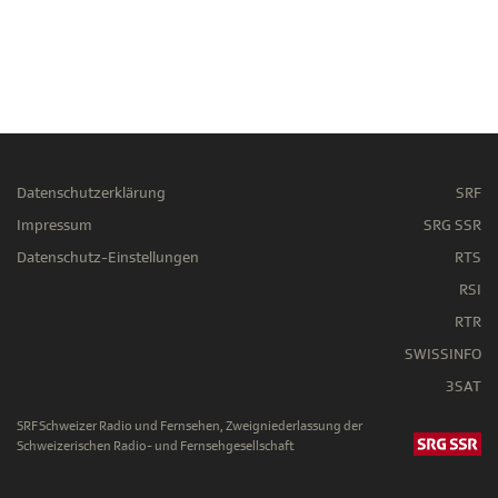
Datenschutzerklärung
SRF
Impressum
SRG SSR
Datenschutz-Einstellungen
RTS
RSI
RTR
SWISSINFO
3SAT
SRF Schweizer Radio und Fernsehen, Zweigniederlassung der
Schweizerischen Radio- und Fernsehgesellschaft