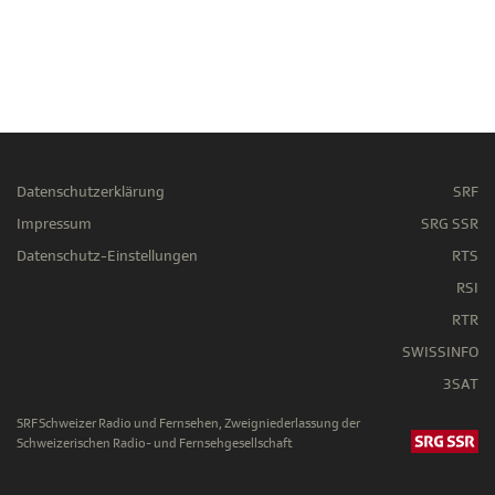
Datenschutzerklärung
SRF
Impressum
SRG SSR
Datenschutz-Einstellungen
RTS
RSI
RTR
SWISSINFO
3SAT
SRF Schweizer Radio und Fernsehen, Zweigniederlassung der
Schweizerischen Radio- und Fernsehgesellschaft