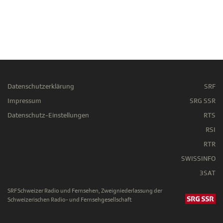
Datenschutzerklärung
SRF
Impressum
SRG SSR
Datenschutz-Einstellungen
RTS
RSI
RTR
SWISSINFO
3SAT
SRF Schweizer Radio und Fernsehen, Zweigniederlassung der
Schweizerischen Radio- und Fernsehgesellschaft