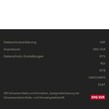
Datenschutzerklärung
SRF
Impressum
SRG SSR
Datenschutz-Einstellungen
RTS
RSI
RTR
SWISSINFO
3SAT
SRF Schweizer Radio und Fernsehen, Zweigniederlassung der
Schweizerischen Radio- und Fernsehgesellschaft