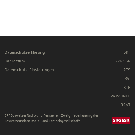
Datenschutzerklärung
SRF
Impressum
SRG SSR
Datenschutz-Einstellungen
RTS
RSI
RTR
SWISSINFO
3SAT
SRF Schweizer Radio und Fernsehen, Zweigniederlassung der
Schweizerischen Radio- und Fernsehgesellschaft