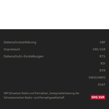
Datenschutzerklärung
SRF
Impressum
SRG SSR
Datenschutz-Einstellungen
RTS
RSI
RTR
SWISSINFO
3SAT
SRF Schweizer Radio und Fernsehen, Zweigniederlassung der
Schweizerischen Radio- und Fernsehgesellschaft