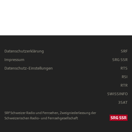
Datenschutzerklärung
SRF
Impressum
SRG SSR
Datenschutz-Einstellungen
RTS
RSI
RTR
SWISSINFO
3SAT
SRF Schweizer Radio und Fernsehen, Zweigniederlassung der
Schweizerischen Radio- und Fernsehgesellschaft