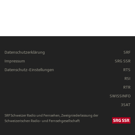
Datenschutzerklärung
SRF
Impressum
SRG SSR
Datenschutz-Einstellungen
RTS
RSI
RTR
SWISSINFO
3SAT
SRF Schweizer Radio und Fernsehen, Zweigniederlassung der
Schweizerischen Radio- und Fernsehgesellschaft