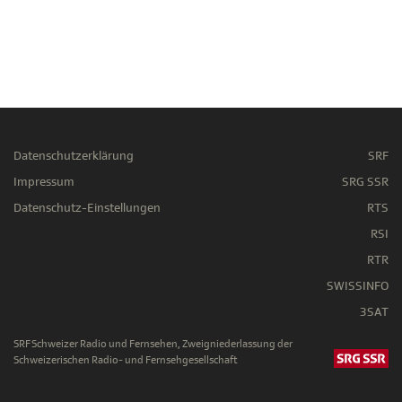
Datenschutzerklärung
SRF
Impressum
SRG SSR
Datenschutz-Einstellungen
RTS
RSI
RTR
SWISSINFO
3SAT
SRF Schweizer Radio und Fernsehen, Zweigniederlassung der
Schweizerischen Radio- und Fernsehgesellschaft