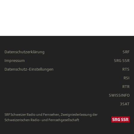
Datenschutzerklärung
SRF
Impressum
SRG SSR
Datenschutz-Einstellungen
RTS
RSI
RTR
SWISSINFO
3SAT
SRF Schweizer Radio und Fernsehen, Zweigniederlassung der
Schweizerischen Radio- und Fernsehgesellschaft