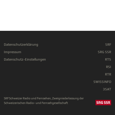
Datenschutzerklärung
SRF
Impressum
SRG SSR
Datenschutz-Einstellungen
RTS
RSI
RTR
SWISSINFO
3SAT
SRF Schweizer Radio und Fernsehen, Zweigniederlassung der
Schweizerischen Radio- und Fernsehgesellschaft