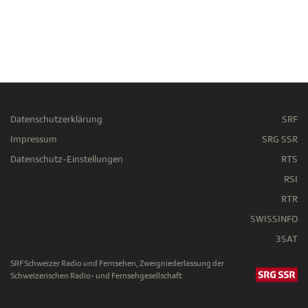
Datenschutzerklärung
SRF
Impressum
SRG SSR
Datenschutz-Einstellungen
RTS
RSI
RTR
SWISSINFO
3SAT
SRF Schweizer Radio und Fernsehen, Zweigniederlassung der
Schweizerischen Radio- und Fernsehgesellschaft