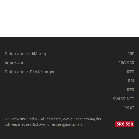
Datenschutzerklärung
SRF
Impressum
SRG SSR
Datenschutz-Einstellungen
RTS
RSI
RTR
SWISSINFO
3SAT
SRF Schweizer Radio und Fernsehen, Zweigniederlassung der
Schweizerischen Radio- und Fernsehgesellschaft