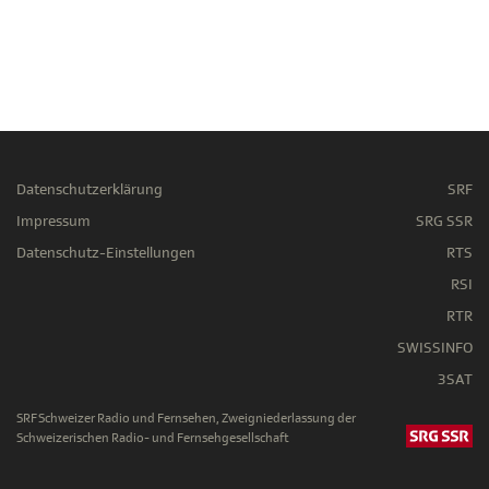
Datenschutzerklärung
SRF
Impressum
SRG SSR
Datenschutz-Einstellungen
RTS
RSI
RTR
SWISSINFO
3SAT
SRF Schweizer Radio und Fernsehen, Zweigniederlassung der
Schweizerischen Radio- und Fernsehgesellschaft