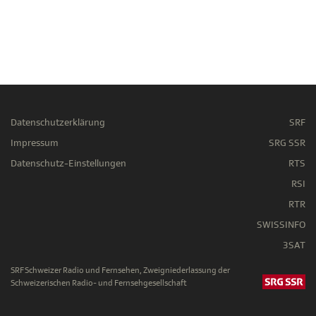
Datenschutzerklärung
SRF
Impressum
SRG SSR
Datenschutz-Einstellungen
RTS
RSI
RTR
SWISSINFO
3SAT
SRF Schweizer Radio und Fernsehen, Zweigniederlassung der
Schweizerischen Radio- und Fernsehgesellschaft