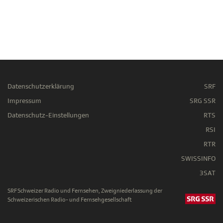
Datenschutzerklärung
SRF
Impressum
SRG SSR
Datenschutz-Einstellungen
RTS
RSI
RTR
SWISSINFO
3SAT
SRF Schweizer Radio und Fernsehen, Zweigniederlassung der
Schweizerischen Radio- und Fernsehgesellschaft