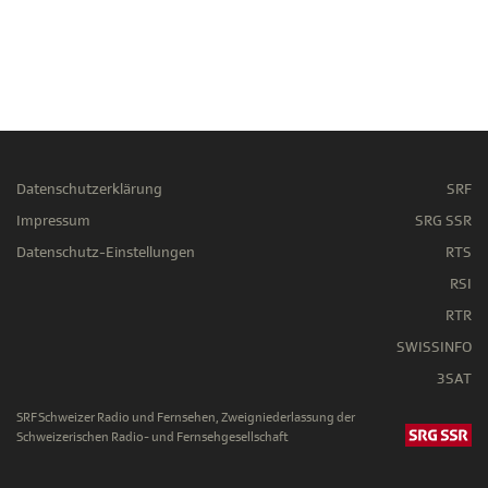
Datenschutzerklärung
SRF
Impressum
SRG SSR
Datenschutz-Einstellungen
RTS
RSI
RTR
SWISSINFO
3SAT
SRF Schweizer Radio und Fernsehen, Zweigniederlassung der
Schweizerischen Radio- und Fernsehgesellschaft