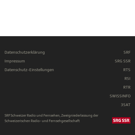
Datenschutzerklärung
SRF
Impressum
SRG SSR
Datenschutz-Einstellungen
RTS
RSI
RTR
SWISSINFO
3SAT
SRF Schweizer Radio und Fernsehen, Zweigniederlassung der
Schweizerischen Radio- und Fernsehgesellschaft