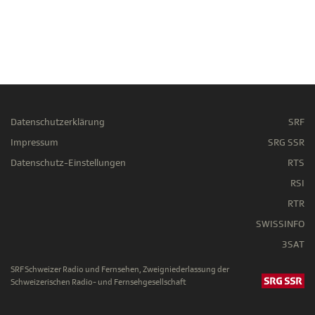
Datenschutzerklärung
SRF
Impressum
SRG SSR
Datenschutz-Einstellungen
RTS
RSI
RTR
SWISSINFO
3SAT
SRF Schweizer Radio und Fernsehen, Zweigniederlassung der
Schweizerischen Radio- und Fernsehgesellschaft