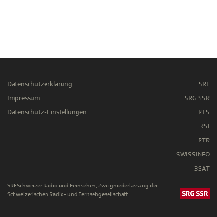
Datenschutzerklärung
SRF
Impressum
SRG SSR
Datenschutz-Einstellungen
RTS
RSI
RTR
SWISSINFO
3SAT
SRF Schweizer Radio und Fernsehen, Zweigniederlassung der
Schweizerischen Radio- und Fernsehgesellschaft