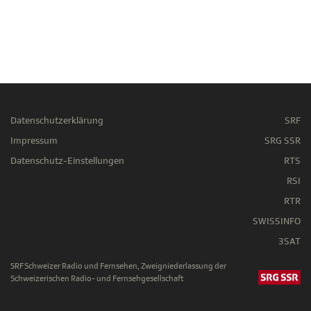
Datenschutzerklärung
SRF
Impressum
SRG SSR
Datenschutz-Einstellungen
RTS
RSI
RTR
SWISSINFO
3SAT
SRF Schweizer Radio und Fernsehen, Zweigniederlassung der
Schweizerischen Radio- und Fernsehgesellschaft