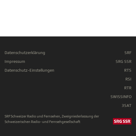
Datenschutzerklärung
SRF
Impressum
SRG SSR
Datenschutz-Einstellungen
RTS
RSI
RTR
SWISSINFO
3SAT
SRF Schweizer Radio und Fernsehen, Zweigniederlassung der
Schweizerischen Radio- und Fernsehgesellschaft