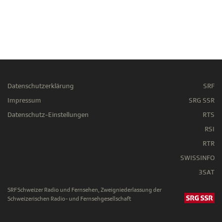
Datenschutzerklärung
SRF
Impressum
SRG SSR
Datenschutz-Einstellungen
RTS
RSI
RTR
SWISSINFO
3SAT
SRF Schweizer Radio und Fernsehen, Zweigniederlassung der
Schweizerischen Radio- und Fernsehgesellschaft