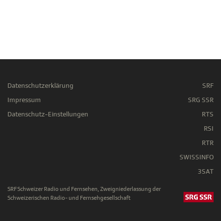
Datenschutzerklärung
SRF
Impressum
SRG SSR
Datenschutz-Einstellungen
RTS
RSI
RTR
SWISSINFO
3SAT
SRF Schweizer Radio und Fernsehen, Zweigniederlassung der
Schweizerischen Radio- und Fernsehgesellschaft