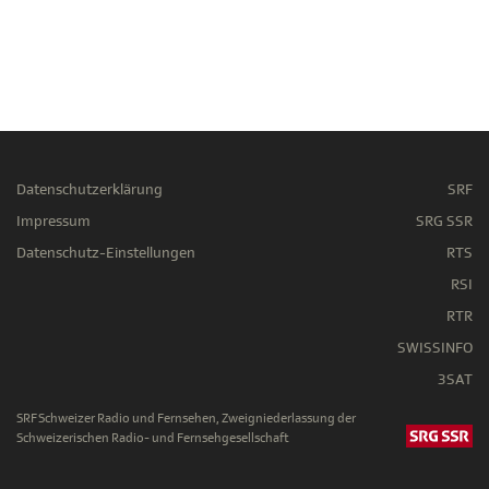
Datenschutzerklärung
SRF
Impressum
SRG SSR
Datenschutz-Einstellungen
RTS
RSI
RTR
SWISSINFO
3SAT
SRF Schweizer Radio und Fernsehen, Zweigniederlassung der
Schweizerischen Radio- und Fernsehgesellschaft