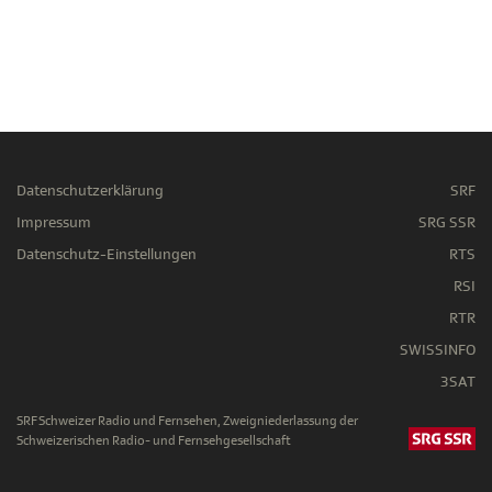
Datenschutzerklärung
SRF
Impressum
SRG SSR
Datenschutz-Einstellungen
RTS
RSI
RTR
SWISSINFO
3SAT
SRF Schweizer Radio und Fernsehen, Zweigniederlassung der
Schweizerischen Radio- und Fernsehgesellschaft