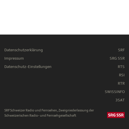
Datenschutzerklärung
SRF
Impressum
SRG SSR
Datenschutz-Einstellungen
RTS
RSI
RTR
SWISSINFO
3SAT
SRF Schweizer Radio und Fernsehen, Zweigniederlassung der
Schweizerischen Radio- und Fernsehgesellschaft