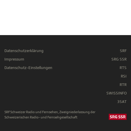
Datenschutzerklärung
SRF
Impressum
SRG SSR
Datenschutz-Einstellungen
RTS
RSI
RTR
SWISSINFO
3SAT
SRF Schweizer Radio und Fernsehen, Zweigniederlassung der
Schweizerischen Radio- und Fernsehgesellschaft