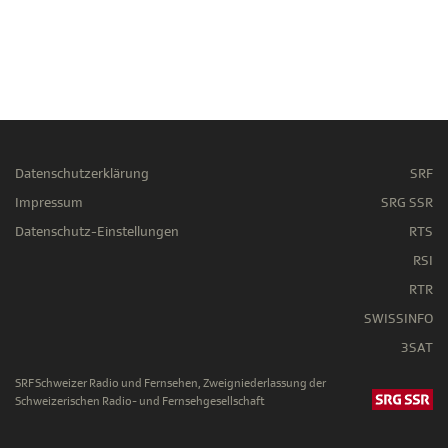
Datenschutzerklärung
SRF
Impressum
SRG SSR
Datenschutz-Einstellungen
RTS
RSI
RTR
SWISSINFO
3SAT
SRF Schweizer Radio und Fernsehen, Zweigniederlassung der
Schweizerischen Radio- und Fernsehgesellschaft