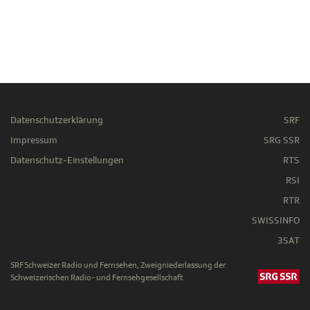
Datenschutzerklärung
SRF
Impressum
SRG SSR
Datenschutz-Einstellungen
RTS
RSI
RTR
SWISSINFO
3SAT
SRF Schweizer Radio und Fernsehen, Zweigniederlassung der
Schweizerischen Radio- und Fernsehgesellschaft