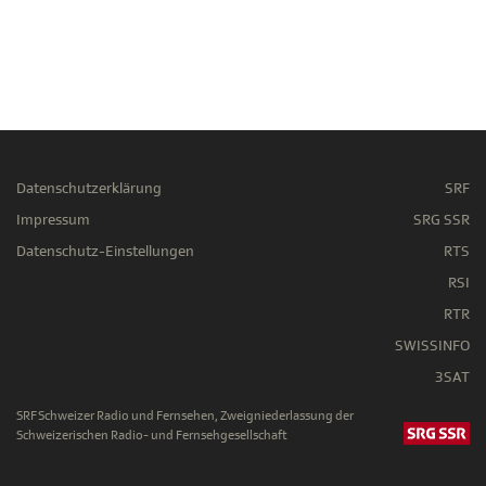
Datenschutzerklärung
SRF
Impressum
SRG SSR
Datenschutz-Einstellungen
RTS
RSI
RTR
SWISSINFO
3SAT
SRF Schweizer Radio und Fernsehen, Zweigniederlassung der
Schweizerischen Radio- und Fernsehgesellschaft