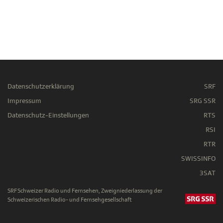
Datenschutzerklärung
SRF
Impressum
SRG SSR
Datenschutz-Einstellungen
RTS
RSI
RTR
SWISSINFO
3SAT
SRF Schweizer Radio und Fernsehen, Zweigniederlassung der
Schweizerischen Radio- und Fernsehgesellschaft