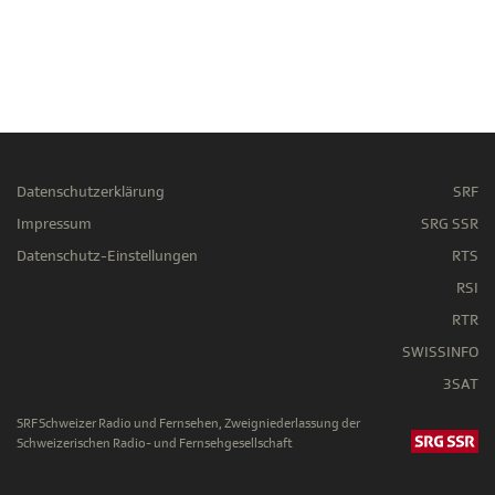
Datenschutzerklärung
SRF
Impressum
SRG SSR
Datenschutz-Einstellungen
RTS
RSI
RTR
SWISSINFO
3SAT
SRF Schweizer Radio und Fernsehen, Zweigniederlassung der
Schweizerischen Radio- und Fernsehgesellschaft