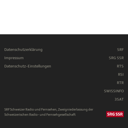
Datenschutzerklärung
SRF
Impressum
SRG SSR
Datenschutz-Einstellungen
RTS
RSI
RTR
SWISSINFO
3SAT
SRF Schweizer Radio und Fernsehen, Zweigniederlassung der
Schweizerischen Radio- und Fernsehgesellschaft