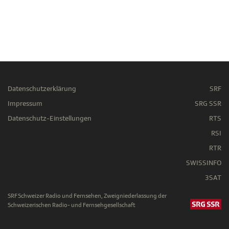
Datenschutzerklärung
SRF
Impressum
SRG SSR
Datenschutz-Einstellungen
RTS
RSI
RTR
SWISSINFO
3SAT
SRF Schweizer Radio und Fernsehen, Zweigniederlassung der
Schweizerischen Radio- und Fernsehgesellschaft