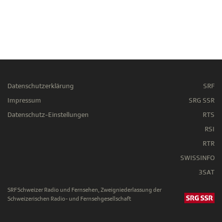
Datenschutzerklärung
SRF
Impressum
SRG SSR
Datenschutz-Einstellungen
RTS
RSI
RTR
SWISSINFO
3SAT
SRF Schweizer Radio und Fernsehen, Zweigniederlassung der
Schweizerischen Radio- und Fernsehgesellschaft