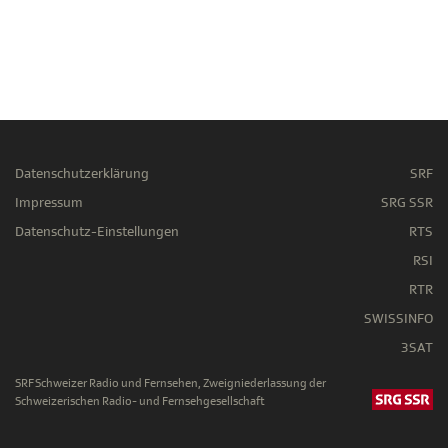
Datenschutzerklärung
SRF
Impressum
SRG SSR
Datenschutz-Einstellungen
RTS
RSI
RTR
SWISSINFO
3SAT
SRF Schweizer Radio und Fernsehen, Zweigniederlassung der
Schweizerischen Radio- und Fernsehgesellschaft