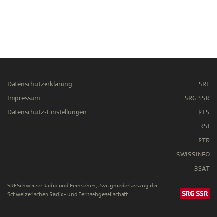
Datenschutzerklärung
SRF
Impressum
SRG SSR
Datenschutz-Einstellungen
RTS
RSI
RTR
SWISSINFO
3SAT
SRF Schweizer Radio und Fernsehen, Zweigniederlassung der
Schweizerischen Radio- und Fernsehgesellschaft