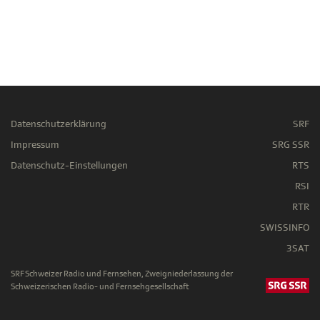
Datenschutzerklärung
SRF
Impressum
SRG SSR
Datenschutz-Einstellungen
RTS
RSI
RTR
SWISSINFO
3SAT
SRF Schweizer Radio und Fernsehen, Zweigniederlassung der
Schweizerischen Radio- und Fernsehgesellschaft