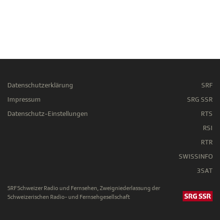
Datenschutzerklärung
SRF
Impressum
SRG SSR
Datenschutz-Einstellungen
RTS
RSI
RTR
SWISSINFO
3SAT
SRF Schweizer Radio und Fernsehen, Zweigniederlassung der
Schweizerischen Radio- und Fernsehgesellschaft