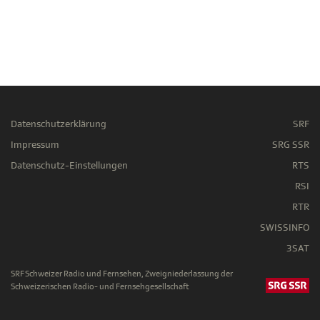
Datenschutzerklärung
SRF
Impressum
SRG SSR
Datenschutz-Einstellungen
RTS
RSI
RTR
SWISSINFO
3SAT
SRF Schweizer Radio und Fernsehen, Zweigniederlassung der
Schweizerischen Radio- und Fernsehgesellschaft