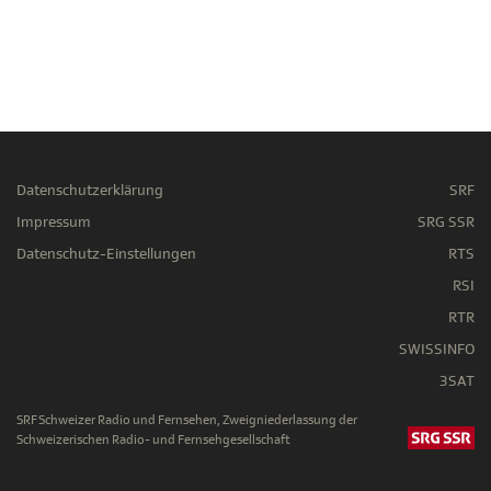
Datenschutzerklärung
SRF
Impressum
SRG SSR
Datenschutz-Einstellungen
RTS
RSI
RTR
SWISSINFO
3SAT
SRF Schweizer Radio und Fernsehen, Zweigniederlassung der
Schweizerischen Radio- und Fernsehgesellschaft