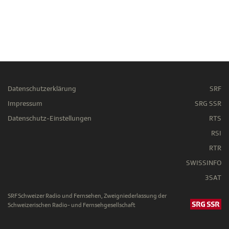
Datenschutzerklärung
SRF
Impressum
SRG SSR
Datenschutz-Einstellungen
RTS
RSI
RTR
SWISSINFO
3SAT
SRF Schweizer Radio und Fernsehen, Zweigniederlassung der
Schweizerischen Radio- und Fernsehgesellschaft