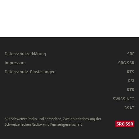
Datenschutzerklärung
SRF
Impressum
SRG SSR
Datenschutz-Einstellungen
RTS
RSI
RTR
SWISSINFO
3SAT
SRF Schweizer Radio und Fernsehen, Zweigniederlassung der
Schweizerischen Radio- und Fernsehgesellschaft